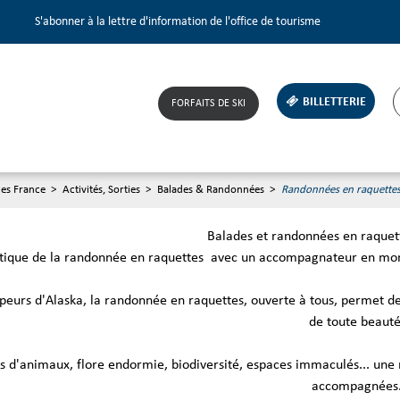
S'abonner à la lettre d'information de l'office de tourisme
BILLETTERIE
FORFAITS DE SKI
ces France
>
Activités, Sorties
>
Balades & Randonnées
>
Randonnées en raquette
Balades et randonnées en raque
tique de la randonnée en raquettes avec un accompagnateur en monta
peurs d'Alaska, la randonnée en raquettes, ouverte à tous, permet de
de toute beauté
s d'animaux, flore endormie, biodiversité, espaces immaculés... une
accompagnées