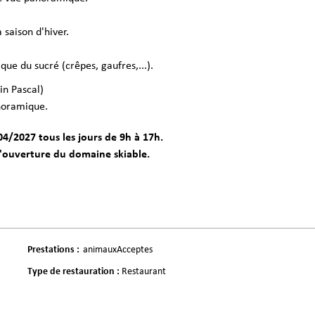
 saison d'hiver.
ue du sucré (crêpes, gaufres,...).
rin Pascal)
anoramique.
4/2027 tous les jours de 9h à 17h.
d'ouverture du domaine skiable.
Prestations
:
animauxAcceptes
Type de restauration
:
Restaurant