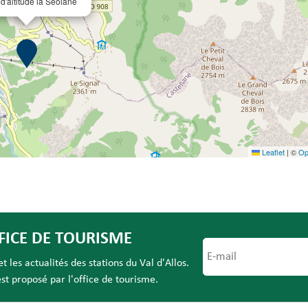
d'altitude la Séolane
Leaflet
|
©
Op
FICE DE TOURISME
 les actualités des stations du Val d'Allos.
t proposé par l'office de tourisme.