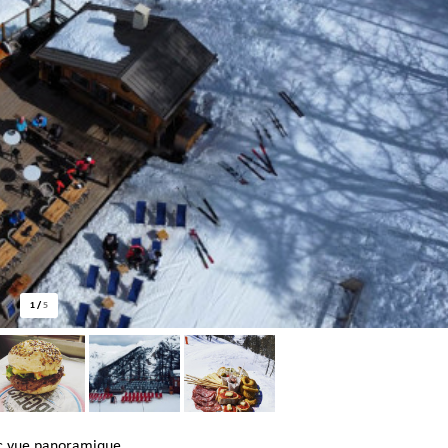
1
/
5
vec vue panoramique.