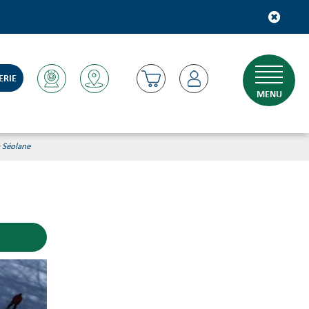
ERIE
MENU
a Séolane