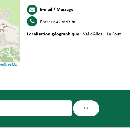
E-mail / Message
Port :
06 45 26 97 78
Localisation géographique :
Val d’Allos – La Foux
enStreetMap