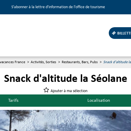
S'abonner à la lettre d'information de l'office de tourisme
BILLETT
 vacances France
>
Activités, Sorties
>
Restaurants, Bars, Pubs
>
Snack d'altitude l
Snack d'altitude la Séolane
Ajouter à ma sélection
Tarifs
Localisation