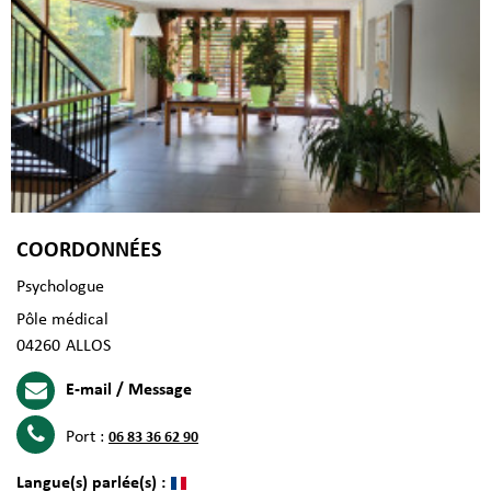
COORDONNÉES
Psychologue
Pôle médical
04260
ALLOS
E-mail / Message
Port :
06 83 36 62 90
Langue(s) parlée(s) :