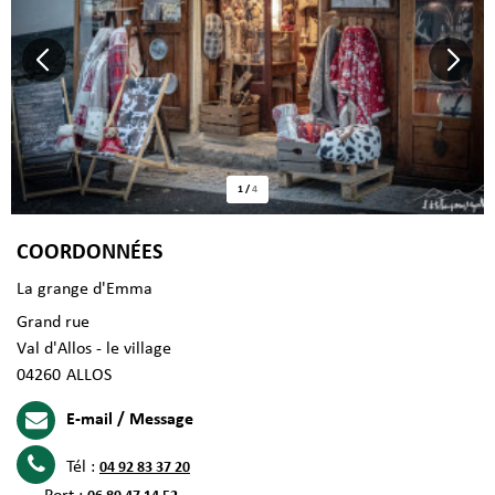
1
/
4
COORDONNÉES
La grange d'Emma
Grand rue
Val d'Allos - le village
04260
ALLOS
E-mail / Message
Tél :
04 92 83 37 20