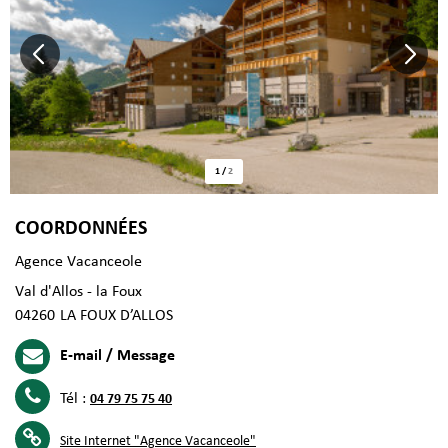
1
/
2
COORDONNÉES
Agence Vacanceole
Val d'Allos - la Foux
04260
LA FOUX D’ALLOS
E-mail / Message
Tél :
04 79 75 75 40
Site Internet
"Agence Vacanceole"