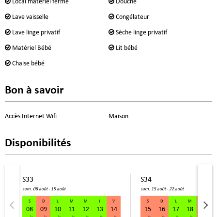
Local matériel fermé
Douche
Lave vaisselle
Congélateur
Lave linge privatif
Sèche linge privatif
Matériel Bébé
Lit bébé
Chaise bébé
Bon à savoir
Accès Internet Wifi
Maison
Disponibilités
S33
S34
sam. 08 août - 15 août
sam. 15 août - 22 août
S
D
L
M
M
J
V
S
D
L
M
M
08
09
10
11
12
13
14
15
16
17
18
19
S33 sam. 08 août - 15 août