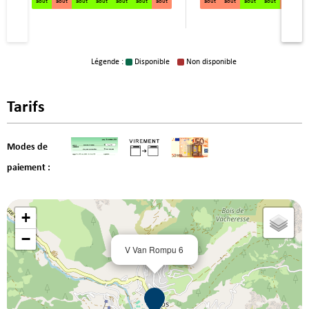
août
août
août
août
août
août
août
août
août
août
août
août
a
Légende :
Disponible
Non disponible
Tarifs
Modes de
paiement :
+
−
V Van Rompu 6