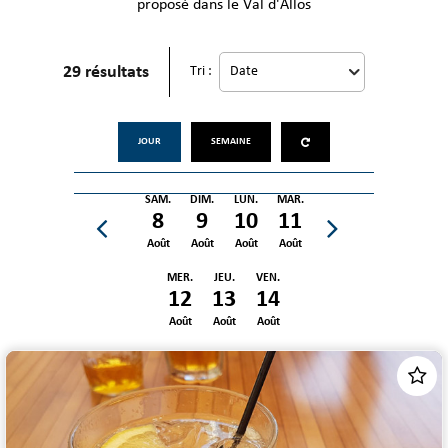
proposé dans le Val d'Allos
29
résultats
Tri :
JOUR
SEMAINE
SAM.
DIM.
LUN.
MAR.
8
9
10
11
Août
Août
Août
Août
MER.
JEU.
VEN.
12
13
14
Août
Août
Août