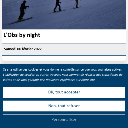
L'Obs by night
Samedi 06 février 2027
Ce site utilise des cookies et vous donne le contrôle sur ce que vous souhaitez activer.
L'utilisation de cookies ou autres traceurs nous permet de réaliser des statistiques de
visites et de vous garantir une meilleure expérience sur notre site.
OK, tout accepter
LETTRE D'INFORMATION DE L'OFFICE DE
TOURISME
Non, tout refuser
Recevez les dernières informations, les animations et les
Personnaliser
MENU
actualités des stations du Val d'Allos.