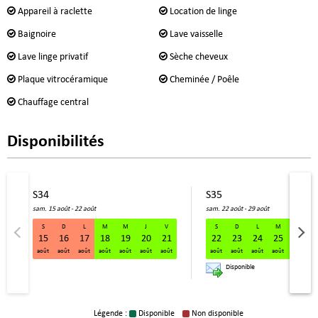
Appareil à raclette
Location de linge
Baignoire
Lave vaisselle
Lave linge privatif
Sèche cheveux
Plaque vitrocéramique
Cheminée / Poêle
Chauffage central
Disponibilités
S34
S35
sam. 15 août - 22 août
sam. 22 août - 29 août
S
D
L
M
M
J
V
S
D
L
M
M
15
16
17
18
19
20
21
22
23
24
25
26
S34 sam. 15 août - 22 août
août
août
août
août
août
août
août
août
août
août
août
août
a
Disponible
Légende :
Disponible
Non disponible