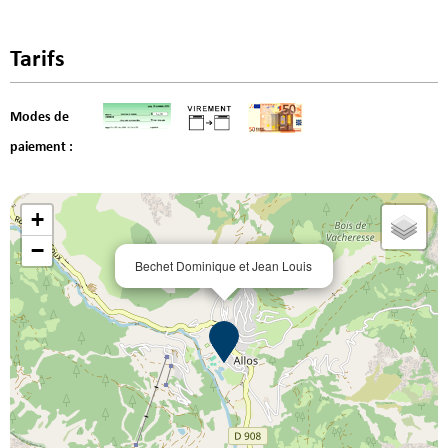
Tarifs
Modes de
paiement :
+
−
Bechet Dominique et Jean Louis