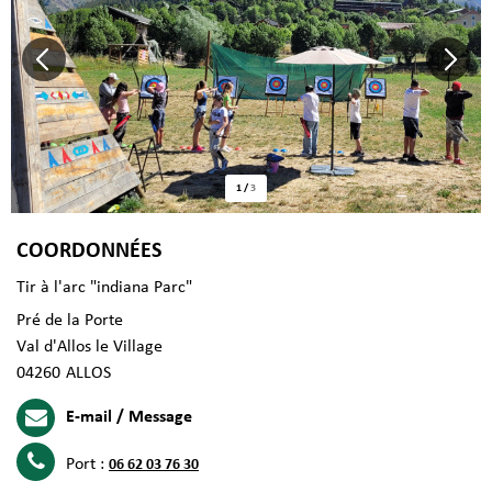
1
/
3
COORDONNÉES
Tir à l'arc "indiana Parc"
Pré de la Porte
Val d'Allos le Village
04260
ALLOS
E-mail / Message
Port :
06 62 03 76 30