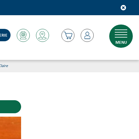
ERIE
MENU
laire