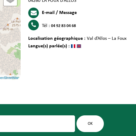
04260
LA FOUX D’ALLOS
E-mail / Message
Tél :
04 92 83 04 68
Localisation géographique :
Val d’Allos – La Foux
Langue(s) parlée(s) :
enStreetMap