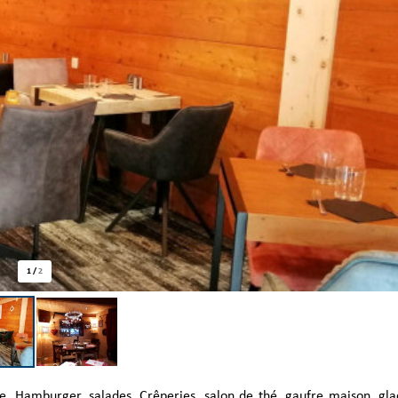
1
/
2
tte. Hamburger, salades. Crêperies, salon de thé, gaufre maison, gl