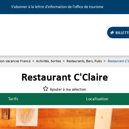
S'abonner à la lettre d'information de l'office de tourisme
BILLETT
tion vacances France
>
Activités, Sorties
>
Restaurants, Bars, Pubs
>
Restaurant C'C
Restaurant C'Claire
Ajouter à ma sélection
Tarifs
Localisation