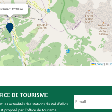
staurant C'Claire
Leaflet
|
©
Op
FICE DE TOURISME
 les actualités des stations du Val d'Allos.
t proposé par l'office de tourisme.