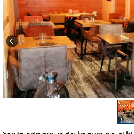
Spécialités montagnardes : raclettes, fondues savoyarde, tartifle