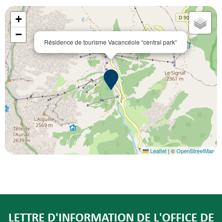
+
−
Résidence de tourisme Vacancéole “central park“
Leaflet
|
©
OpenStreetMap
LETTRE D'INFORMATION DE L'OFFICE DE