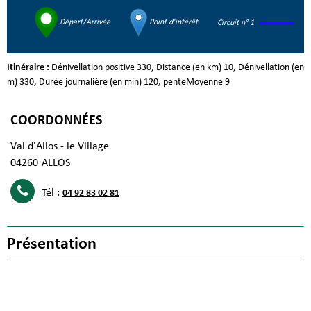
Départ/Arrivée
Point d'intérêt
Circuit n° 1
Itinéraire :
Dénivellation positive
330
Distance (en km)
10
Dénivellation (en
m)
330
Durée journalière (en min)
120
penteMoyenne
9
COORDONNÉES
Val d'Allos - le Village
04260
ALLOS
Tél :
04 92 83 02 81
Présentation