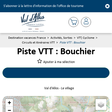
S'abonner à la lettre d'information de l'office de tourisme
Destination vacances France
>
Activités, Sorties
>
VTT, Cyclisme
>
Circuits et itinéraires VTT
>
Piste VTT : Bouchier
Piste VTT : Bouchier
Ajouter à ma sélection
Val d'Allos - Le village
+
−