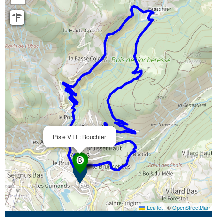
Piste VTT : Bouchier
Leaflet
|
©
OpenStreetMap