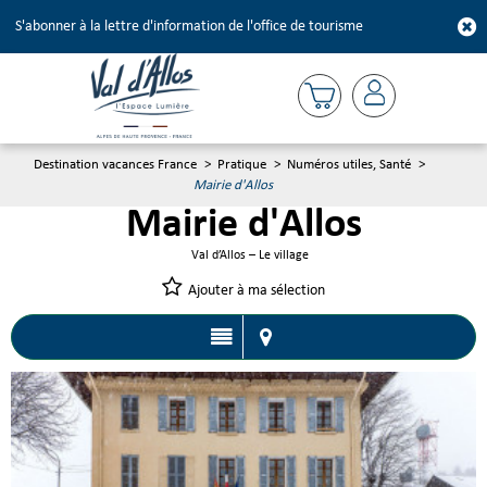
S'abonner à la lettre d'information de l'office de tourisme
Destination vacances France
>
Pratique
>
Numéros utiles, Santé
>
Mairie d'Allos
Mairie d'Allos
Val d’Allos – Le village
Ajouter à ma sélection