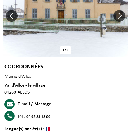
1
/
2
COORDONNÉES
Mairie d'Allos
Val d'Allos - le village
04260
ALLOS
E-mail / Message
Tél :
04 92 83 18 00
Langue(s) parlée(s) :