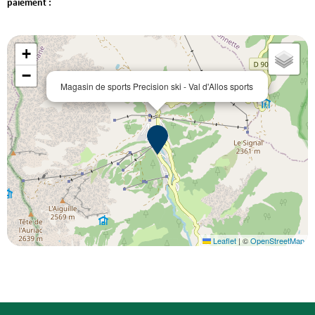
paiement :
+
−
Magasin de sports Precision ski - Val d'Allos sports
Leaflet
|
©
OpenStreetMap