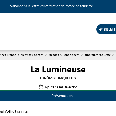
S'abonner à la lettre d'information de l'office de tourisme
BILLETT
ances France
>
Activités, Sorties
>
Balades & Randonnées
>
Itinéraires raquette
>
La Lumineuse
ITINÉRAIRE RAQUETTES
Ajouter à ma sélection
Présentation
Val d'Allos ? La Foux