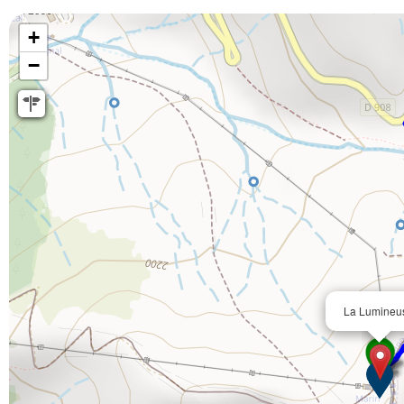
+
−
La Lumineu