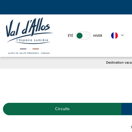
ÉTÉ
HIVER
Destination vac
Circuits