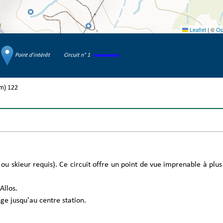
Leaflet
|
©
Op
Point d'intérêt
Circuit n° 1
 m)
122
n ou skieur requis). Ce circuit offre un point de vue imprenable à pl
Allos.
ge jusqu'au centre station.