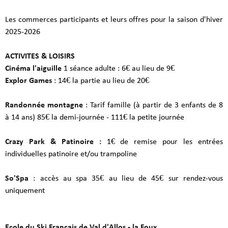
Les commerces participants et leurs offres pour la saison d'hiver
2025-2026
ACTIVITES & LOISIRS
Cinéma l'aiguille
1 séance adulte : 6€ au lieu de 9€
Explor Games
: 14€ la partie au lieu de 20€
Randonnée montagne
: Tarif famille (à partir de 3 enfants de 8
à 14 ans) 85€ la demi-journée - 111€ la petite journée
Crazy Park & Patinoire :
1€ de remise pour les entrées
individuelles patinoire et/ou trampoline
So'Spa
: accès au spa 35€ au lieu de 45€ sur rendez-vous
uniquement
Ecole du Ski Français de Val d'Allos - la Foux