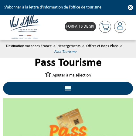
S'abonner à la lettre d'information de l'office de tourisme
FORFAITS DE SKI
Destination vacances France
>
Hébergements
>
Offres et Bons Plans
>
Pass Tourisme
Pass Tourisme
Ajouter à ma sélection