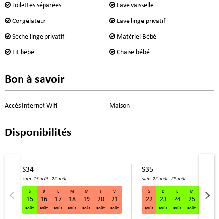
Toilettes séparées
Lave vaisselle
Congélateur
Lave linge privatif
Sèche linge privatif
Matériel Bébé
Lit bébé
Chaise bébé
Bon à savoir
Accès Internet Wifi
Maison
Disponibilités
S34
S35
sam. 15 août - 22 août
sam. 22 août - 29 août
S
D
L
M
M
J
V
S
D
L
M
M
15
16
17
18
19
20
21
22
23
24
25
26
S34 sam. 15 août - 22 août
août
août
août
août
août
août
août
août
août
août
août
août
a