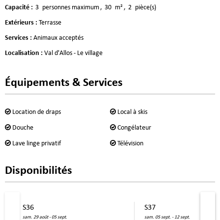
Capacité
:
3
personnes maximum
30
m²
2
pièce(s)
Extérieurs
:
Terrasse
Services
:
Animaux acceptés
Localisation
:
Val d'Allos - Le village
Équipements & Services
Location de draps
Local à skis
Douche
Congélateur
Lave linge privatif
Télévision
Disponibilités
S36
S37
sam. 29 août - 05 sept.
sam. 05 sept. - 12 sept.