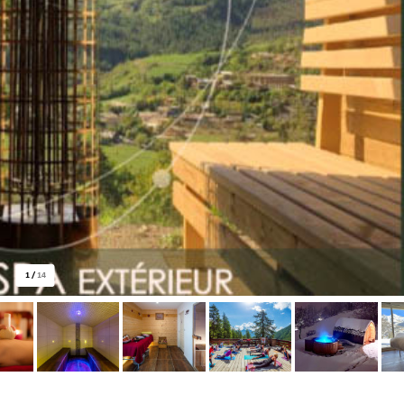
1
/
14