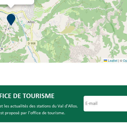
Leaflet
|
©
Op
FICE DE TOURISME
 les actualités des stations du Val d'Allos.
t proposé par l'office de tourisme.