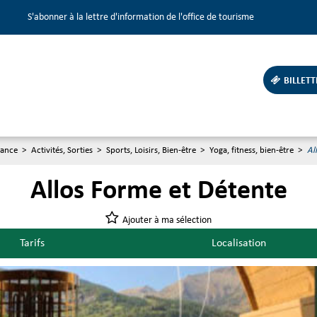
S'abonner à la lettre d'information de l'office de tourisme
BILLETT
rance
>
Activités, Sorties
>
Sports, Loisirs, Bien-être
>
Yoga, fitness, bien-être
>
Al
Allos Forme et Détente
Ajouter à ma sélection
Tarifs
Localisation