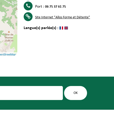
Port :
06 75 37 61 75
Site Internet
"Allos Forme et Détente"
Langue(s) parlée(s) :
enStreetMap