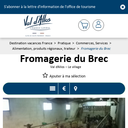
S'abonner à la lettre d'information de l'office de tourisme
Destination vacances France
>
Pratique
>
Commerces, Services
>
Alimentation, produits régionaux, traiteur
>
Fromagerie du Brec
Fromagerie du Brec
Val d’Allos – Le village
Ajouter à ma sélection