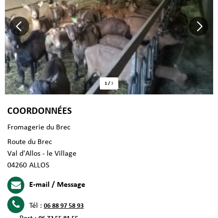
1
/
3
COORDONNÉES
Fromagerie du Brec
Route du Brec
Val d'Allos - le Village
04260
ALLOS
E-mail / Message
Tél :
06 88 97 58 93