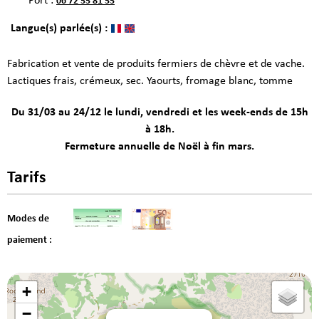
Port :
06 72 55 81 55
Langue(s) parlée(s) :
Fabrication et vente de produits fermiers de chèvre et de vache.
Lactiques frais, crémeux, sec. Yaourts, fromage blanc, tomme
Du 31/03 au 24/12 le lundi, vendredi et les week-ends de 15h
à 18h.
Fermeture annuelle de Noël à fin mars.
Tarifs
Modes de
paiement :
+
−