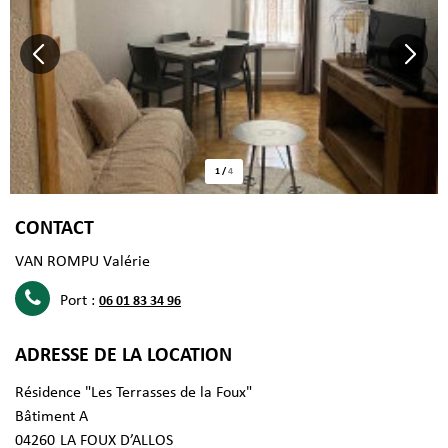
1
/
4
CONTACT
VAN ROMPU Valérie
Port :
06 01 83 34 96
ADRESSE DE LA LOCATION
Résidence "Les Terrasses de la Foux"
Bâtiment A
04260
LA FOUX D’ALLOS