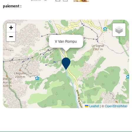
paiement :
+
−
V Van Rompu
Leaflet
|
©
OpenStreetMap