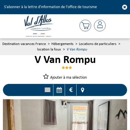
S'abonner à la lettre d'information de l'office de tourisme
Destination vacances France
>
Hébergements
>
Locations de particuliers
>
location la foux
>
V Van Rompu
V Van Rompu
Ajouter à ma sélection